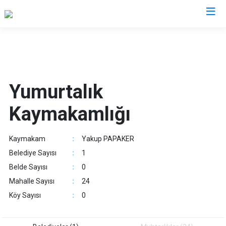
Adana
Aladağ
Saimbeyli
Yumurtalık
Ceyhan
Seyhan
Kaymakamlığı
Feke
Tufanbeyli
İmamoğlu
Yumurtalık
Kaymakam
:
Yakup PAPAKER
Karaisalı
Yüreğir
Belediye Sayısı
:
1
Karataş
Sarıçam
Belde Sayısı
:
0
Kozan
Çukurova
Mahalle Sayısı
:
24
Pozantı
Köy Sayısı
:
0