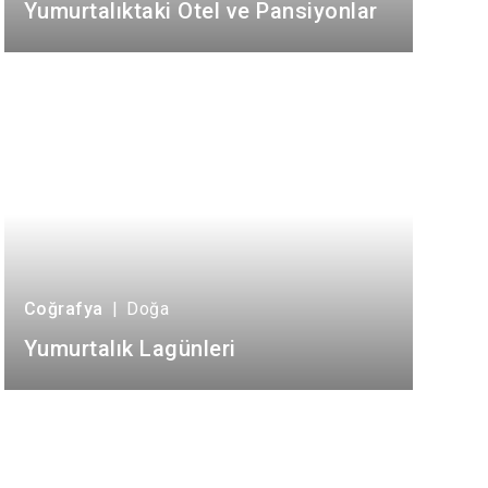
Yumurtalıktaki Otel ve Pansiyonlar
Sarıçam
Çukurova
Coğrafya
|
Doğa
Yumurtalık Lagünleri