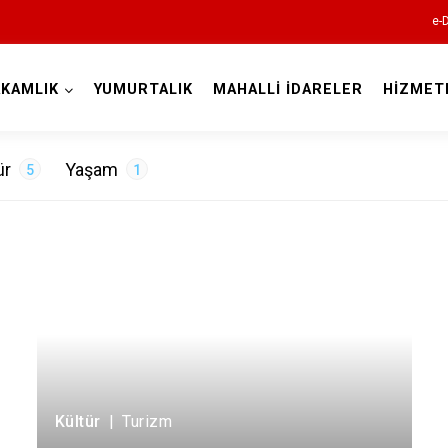
e-
KAMLIK
YUMURTALIK
MAHALLİ İDARELER
HİZMET
Adana
ür
Yaşam
5
1
ncılık
1
Tarih
1
Turizm
3
Aladağ
Ceyhan
Feke
İmamoğlu
Kültür
|
Turizm
Karaisalı