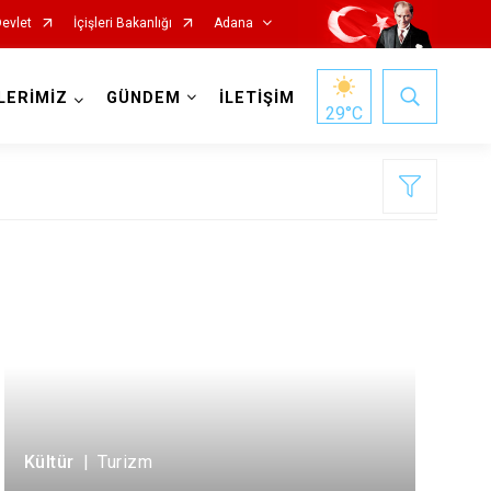
Devlet
İçişleri Bakanlığı
Adana
LERİMİZ
GÜNDEM
İLETİŞİM
29
°C
Saimbeyli
Seyhan
Tufanbeyli
Yumurtalık
Kültür
|
Turizm
Yüreğir