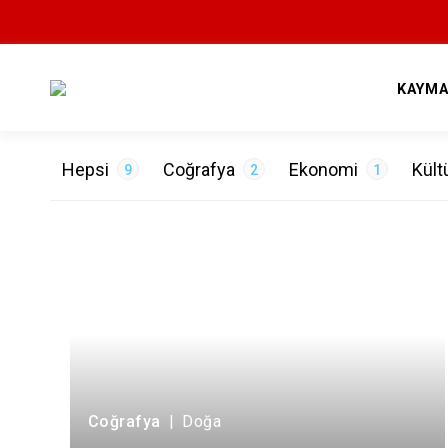
KAYMA
Hepsi
Coğrafya
Ekonomi
Kült
9
2
1
ETİKETLER
Değerlerimiz
1
Doğa
2
Gelenekler
1
Hayva
Coğrafya
|
Doğa