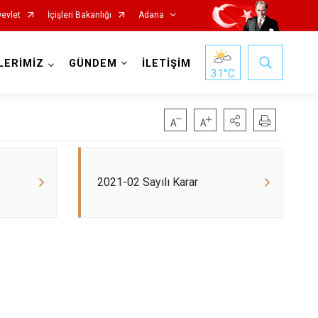
Devlet
İçişleri Bakanlığı
Adana
LERİMİZ
GÜNDEM
İLETİŞİM
31
°C
2021-02 Sayılı Karar
Saimbeyli
Seyhan
Tufanbeyli
Yumurtalık
Yüreğir