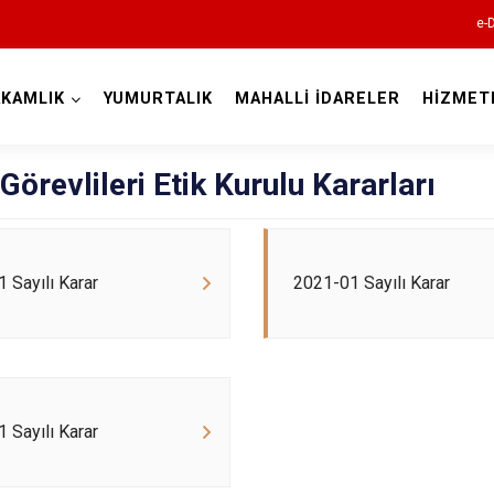
e-
KAMLIK
YUMURTALIK
MAHALLİ İDARELER
HİZMET
Adana
örevlileri Etik Kurulu Kararları
 Sayılı Karar
2021-01 Sayılı Karar
Aladağ
Ceyhan
Feke
 Sayılı Karar
İmamoğlu
Karaisalı