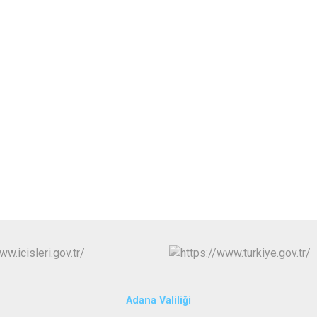
Karataş
Kozan
Pozantı
Adana Valiliği