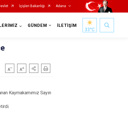
Devlet
İçişleri Bakanlığı
Adana
LERİMİZ
GÜNDEM
İLETİŞİM
33
°C
çe
Saimbeyli
 atanan Kaymakamımız Sayın
Seyhan
Tufanbeyli
tirdi.
Yumurtalık
Yüreğir