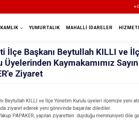
e-
KAMLIK
YUMURTALIK
MAHALLİ İDARELER
HİZMET
Adana
i İlçe Başkanı Beytullah KILLI ve İl
u Üyelerinden Kaymakamımız Sayın
'e Ziyaret
Aladağ
anı Beytullah KILLI ve İlçe Yönetim Kurulu üyeleri ilçemize yeni
Ceyhan
ziyaret ederek yeni görevinde başarılar dilediler.
Feke
akup PAPAKER, yapılan ziyaretten duyduğu memnuniyeti dile ge
İmamoğlu
Karaisalı